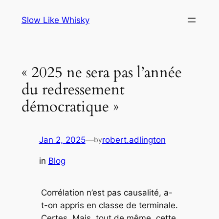
Skip
Slow Like Whisky
to
content
« 2025 ne sera pas l’année
du redressement
démocratique »
Jan 2, 2025
—
robert.adlington
by
in
Blog
Corrélation n’est pas causalité, a-
t-on appris en classe de terminale.
Certes. Mais, tout de même, cette